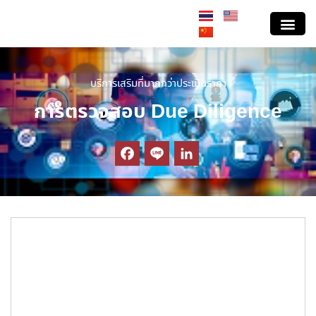
สาระข่าวประเมินราคา
บริการประเมินราคา
บริการลูกค้าสมา
ValStreet ถนนสายปร
สอบถามราคาประ
ตรวจสอบรายงานประเมินต้น
เส้นทางสู่อาชีพประเมินเอเจ
หลักสูตรฝึกอบรม E
ร่วมงานกับโปรสเปค
บริการเสริมที่มากกว่าประเมินราคา
การตรวจสอบ Due Diligence