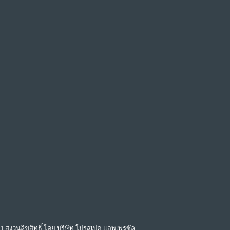
1 สงวนลิขสิทธิ์ โดย บริษัท โปรสเปค แอพเพรซัล