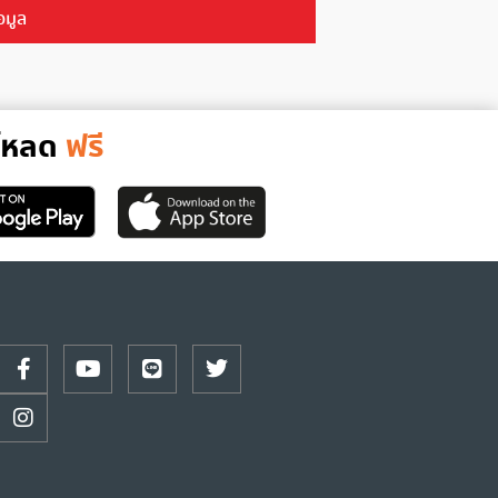
อมูล
์โหลด
ฟรี