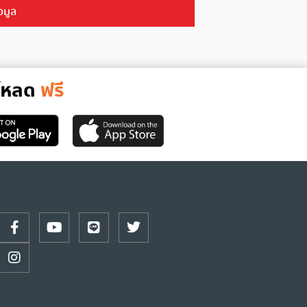
อมูล
์โหลด
ฟรี