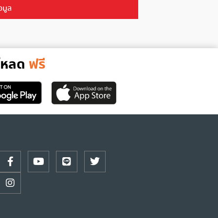
อมูล
์โหลด
ฟรี