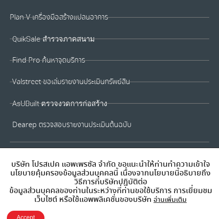
Plan V เครื่องมือสร้างแปลนอาคาร
QuikSale สำรวจภาคสนาม
Find Pro ค้นหาจุดบริการ
Valstreet ขอเล่มรายงานประเมินทรัพย์สิน
AsUBuilt ตรวจงวดการก่อสร้าง
Dearep ตรวจสอบรายงานประเมินต้นฉบับ
บริษัท โปรสเปค แอพเพรซัล จำกัด ขอแนะนำให้ท่านทำความเข้าใจ
นโยบายคุ้มครองข้อมูลส่วนบุคคลนี้ เนื่องจากนโยบายนี้อธิบายถึง
วิธีการที่บริษัทปฎิบัติต่อ
ข้อมูลส่วนบุคคลของท่านในระหว่างที่ท่านขอใช้บริการ การเยี่ยมชม
เว็บไซต์ หรือใช้แอพพลิเคชั่นของบริษัท
อ่านเพิ่มเติม
Accept