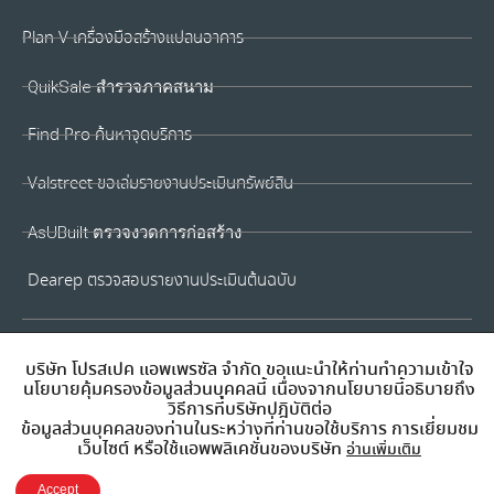
Plan V เครื่องมือสร้างแปลนอาคาร
QuikSale สำรวจภาคสนาม
Find Pro ค้นหาจุดบริการ
Valstreet ขอเล่มรายงานประเมินทรัพย์สิน
AsUBuilt ตรวจงวดการก่อสร้าง
Dearep ตรวจสอบรายงานประเมินต้นฉบับ
บริษัท โปรสเปค แอพเพรซัล จำกัด ขอแนะนำให้ท่านทำความเข้าใจ
นโยบายคุ้มครองข้อมูลส่วนบุคคลนี้ เนื่องจากนโยบายนี้อธิบายถึง
วิธีการที่บริษัทปฎิบัติต่อ
ข้อมูลส่วนบุคคลของท่านในระหว่างที่ท่านขอใช้บริการ การเยี่ยมชม
เว็บไซต์ หรือใช้แอพพลิเคชั่นของบริษัท
อ่านเพิ่มเติม
Accept