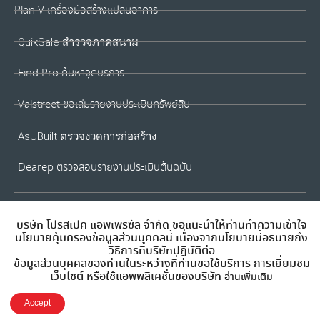
Plan V เครื่องมือสร้างแปลนอาคาร
QuikSale สำรวจภาคสนาม
Find Pro ค้นหาจุดบริการ
Valstreet ขอเล่มรายงานประเมินทรัพย์สิน
AsUBuilt ตรวจงวดการก่อสร้าง
Dearep ตรวจสอบรายงานประเมินต้นฉบับ
บริษัท โปรสเปค แอพเพรซัล จำกัด ขอแนะนำให้ท่านทำความเข้าใจ
นโยบายคุ้มครองข้อมูลส่วนบุคคลนี้ เนื่องจากนโยบายนี้อธิบายถึง
วิธีการที่บริษัทปฎิบัติต่อ
ข้อมูลส่วนบุคคลของท่านในระหว่างที่ท่านขอใช้บริการ การเยี่ยมชม
เว็บไซต์ หรือใช้แอพพลิเคชั่นของบริษัท
อ่านเพิ่มเติม
Accept
© 2021 สงวนลิขสิทธิ์ โดย บริษัท โปรสเปค แอพเพรซัล จำกัด