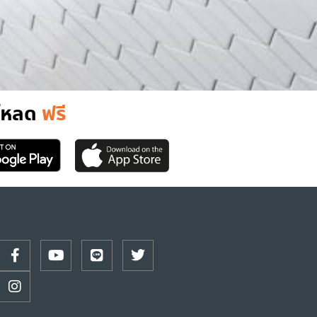
์โหลด
ฟรี