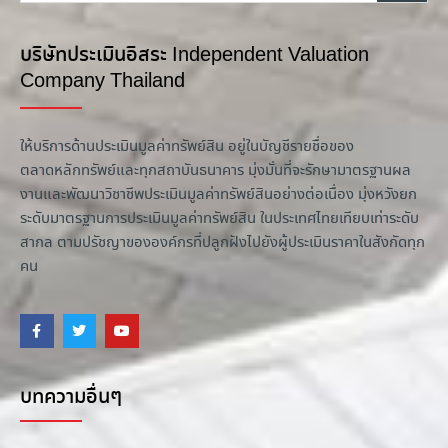
บริษัทประเมินอิสระ Independent Valuation
Company Thailand
ให้บริการด้านประเมินมูลค่าทรัพย์สิน อยู่ในบัญชีรายชื่อของ
ตลาดหลักทรัพย์และทุกสถาบันธนาคาร มุ่งมั่นที่จะรักษามาตรฐานผล
งานและพัฒนาวิชาชีพประเมินมูลค่าทรัพย์สินอย่างต่อเนื่อง มุ่งหวังยก
ระดับมาตรฐานการประเมินมูลค่าทรัพย์สิน ในประเทศไทยเทียบเท่าระดับ
สากล ตามปรัชญาขององค์กรที่ปลูกฝังไปยังผู้ประเมินราคาในสังกัดทุก
คน
บทความอื่นๆ