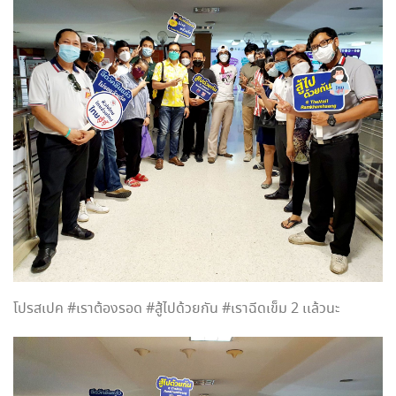
โปรสเปค #เราต้องรอด #สู้ไปด้วยกัน #เราฉีดเข็ม 2 เเล้วนะ