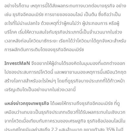
อย่างไรก็ตาม เหตุการนี้ได้ส่งผลกระทบทางบวกต่อบางธุรกิจ อย่าง
เช่น ธุรกิจอีคอมเมิร์ซ การขายของออนไลน์ เป็นต้น ซึ่งถือว่าเป็น
อะไรที่ไม่น่าแปลกใจ ด้วยเหตุที่ว่าผู้คนไม่ว่า ผู้ประกอบการ หรือผู้
บริโภค เริ่มให้ความสนใจกับธุรกิจประเภทนี้เป็นจำนวนมากในช่วง
เวลาหลังก่อนโควิดมาซักระยะ เรียกได้ว่าโควิดมาได้ถูกจังหวะสำหรับ
การผลักดันการเติบโตของธุรกิจอีคอมเมิร์ซ
InvestMaN
จึงอยากให้ผู้อ่านได้รองคิดในมุมมองที่แตกต่างออก
ไปของประสบการณ์โควิดนี้ และพยายามมองเหตุการนี้เสมือนวิกฤต
สร้างโอกาสสำหรับอะไรใหม่ๆ โดยที่ดูธุรกิจบางประเภทที่ได้ก้าวหน้า
เจริญเติบโตเป็นอย่างมากในช่วงเวลานี้
แหล่งข่าวกรุงเทพธุรกิจ
ได้เผยให้ทราบถึงธุรกิจอีคอมเมิร์ซ ที่ดู
เหมือนว่าแทบจะเป็นธุรกิจประเภทเดียวที่ได้รับผลกระทบในเชิงบวก
จากโควิดเมื่อเทียบกับภาครวมของเศรษฐกิจ ธุรกิจช้อปออนไลน์ใน
ประเทศไทยมีมูลค่าสูงถึง 2.2 แสนล้านบาท ขยายตัวสูง 35% ในปี