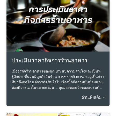
บริการรถยนต์เป็นตลาดที่ผู้แข่งขันรายใหม่ๆ เข้ามาได้ยาก
เนื่องจากต้องการทั้งเงินทุนสูงและความสามารถในการ
บริหารจัดการอย่างมีประสิทธิภาพ มูลค่าของแต่ละศูนย์
บริการนั้นจะขึ้นอยู่กับผลการดำเนินงานหรือ Performance
ของแต่ละแห่ง ซึ่งทำให้มูลค่าแตกต่างกันไป ลักษณะการ
ดำเนินกิจการศูนย์บริการรถยนต์มักเป็นธุรกิจครอบครัว โดย
มีการส่งต่อกิจการจากรุ่นหนึ่งสู่รุ่น แต่การมีส่วนร่วมในการ
บริหารงานของทายาทในรุ่นลูกหลานอาจแตกต่างกันไป บาง
คนเข้ามามีบทบาทในการบริหารอย่างเต็มตัว ขณะที่บางคน
อาจไม่ได้มีส่วนร่วม ในปัจจุบันเจ้าของกิจการศูนย์บริการ
รถยนต์จำนวนมากต้องการทราบมูลค่าที่แท้จริงของธุรกิจ
ประเมินราคากิจการร้านอาหาร
ตนเอง
เมื่อธุรกิจร้านอาหารของคุณประสบความสำเร็จและเป็นที่
รู้จักมากขึ้นจนมีลูกค้าล้นร้าน การขยายกิจการอาจดูเป็นก้าว
ที่น่าดึงดูดใจ แต่การตัดสินใจในเรื่องนี้ก็มีความซับซ้อนและ
ต้องพิจารณาในหลายแง่มุม …. มุมมองของเจ้าของแบรนด์
ร้านอาหาร: ความท้าทายในการขยายกิจการ: การขยาย
อ่านเพิ่มเติม »
กิจการต้องใช้ทุนและเวลามาก การเก็บเงินเองเพื่อขยาย
กิจการอาจใช้เวลานาน และระหว่างนั้นความนิยมอาจลดลง
นอกจากนี้การหาสถานที่ใหม่ที่มีศักยภาพและสามารถดึงดูด
ลูกค้าได้ยังเป็นความท้าทายที่สำคัญ ความเสี่ยง: การขยาย