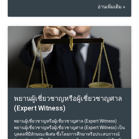
กันในด้านความมั่นคง เศรษฐกิจ เพื่อผลประโยชน์ร่วมกัน
อ่านเพิ่มเติม »
ของประเทศสมาชิก ทั้งยังช่วยดึงดูดนักลงทุนต่างชาติให้เข้า
มาลงทุนในกลุ่มประเทศเหล่านี้จากสิทธิประโยชน์ด้านภาษี
ช่วยสร้างการเติบโตของเศรษฐกิจได้อีกด้วย โดยอาเซียน
ประกอบด้วย 10 ประเทศได้แก่ บรูไน สิงคโปร์ มาเลเซีย
ฟิลิปปินส์ อินโดนีเซีย กัมพูชา ลาว พม่า เวียดนาม และไทย
การลงทุนของไทยไปยังกลุ่มประเทศเพื่อนบ้าน CLMV ในช่วง
2 ปีที่ผ่านมา คิดเป็น 27.8% ของการลงทุนในกลุ่มอาเซียน
โดยมีสัดส่วนการลงทุนไปยังประเทศเวียดนาม 38.2%
สปป.ลาว 23.7% กัมพูชา 21.1% และ เมียนมาร์ 17.0%
สำหรับภาคธุรกิจที่เข้าไปลงทุนจะแตกต่างกันไปตามแต่ละ
ประเทศ ไทย – มีโครงการพัฒนาระเบียงเศรษฐกิจภาคตะวัน
ออก หรือ EEC เพื่อดึงดูดเงินลงทุนจากต่างชาติ โดยมีพื้นที่
ชายฝั่งทะเลภาคตะวันออกเชื่อมต่อกับประเทศเพื่อนบ้าน
และเส้นทางการค้า การขนส่งที่สะดวก เหมาะสำหรับการ
พยานผู้เชี่ยวชาญหรือผู้เชี่ยวชาญศาล
ลงทุนด้าน
(Expert Witness)
พยานผู้เชี่ยวชาญหรือผู้เชี่ยวชาญศาล (Expert Witness)
พยานผู้เชี่ยวชาญหรือผู้เชี่ยวชาญศาล (Expert Witness) เป็น
บุคคลที่มีลักษณะพิเศษ ซึ่งโดยการศึกษาหรือประสบการณ์