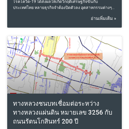
โรคโควิด-19 ได้ส่งผลให้เกิดวิกฤติเศรษฐกิจขึ้นกับ
ประเทศไทย หลายธุรกิจจำต้องปิดตัวลง อุตสาหกรรมต่างๆ
ได้รับผลกระทบทางลบ รัฐบาลจำต้องทำการกระตุ้นเศรษฐกิจ
อ่านเพิ่มเติม »
โดยเฉพาะการต้อนรับการกลับมาของนักท่องเที่ยวต่างชาติ
ด้วยเหตุนี้ InvestMan จึงนำผู้อ่านมาเข้าประเด็น นโยบาย
การดึงดูดชาวต่างชาติเข้าสู่ประเทศ รัฐบาลได้ทำการคลาย
กฎระเบียบการลงทุนในอสังหาริมทรัพย์สำหรับชาวต่างชาติ
ในประเทศไทยด้วยหวังว่า จะเป็นการดึงดูดเงินลงทุนต่าง
ชาติ สำหรับนักลงทุนชาวต่างชาติ ท่านจะได้รับสิทธิ
ประโยชน์จากการลงทุน เมื่อถือครองหลักทรัพย์ถูกต้องตาม
สัญชาติและสัดส่วนที่กำหนดไว้ตามกฎหมายไทย โดยทั่วไป
ชาวต่างชาติสามารถถือครองหลักทรัพย์จดทะเบียน ได้ไม่
เกินสัดส่วน 49% รวมถึงอสังหาริมทรัพย์ เช่น ห้องชุด หรือ ที่
อยู่อาศัยแนวราบ ยกเว้นหลักทรัพย์จดทะเบียนในกลุ่ม
ธนาคาร และสถาบันการเงินซึ่งกำหนดสัดส่วน สำหรับชาว
ต่างชาติไว้ไม่เกิน 25%เท่านั้น อย่างไรก็ตาม กลุ่มชาวต่าง
ชาติที่มีความต้องการลงทุนถือครองอสังหาในอัตราพิเศษ สา
ทางหลวงชนบทเชื่อมต่อระหว่าง
มารถท
ทางหลวงแผ่นดิน หมายเลข 3256 กับ
ถนนรัตนโกสินทร์ 200 ปี