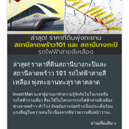
กิจการมีความเสี่ยง ทั้งในเรื่องของการรักษามาตรฐานของ
อาหารและบริการ รวมถึงการบริหารจัดการในหลายสาขา
ซึ่งหากไม่สามารถบริหารได้อย่างมีประสิทธิภาพ อาจส่งผล
ต่อภาพลักษณ์ของแบรนด์ในระยะยาว การร่วมทุน: การร่วม
ทุนกับนักลงทุนสามารถช่วยลดภาระทางการเงินและความ
เสี่ยงได้ การมีพันธมิตรที่สามารถช่วยขับเคลื่อนธุรกิจไปข้าง
หน้าอาจเป็นทางเลือกที่ดี และยังช่วยให้การขยายกิจการ
สามารถทำได้รวดเร็วขึ้น มุมมองของนักลงทุน: ไม่เน้นการ
สร้างแบรนด์ใหม่: นักลงทุนนิยมร่วมลงทุนในแบรนด์ที่มีชื่อ
เสียงและศักยภาพในการเติบโต มากกว่าการสร้างแบรนด์
ล่าสุด! ราคาที่ดินสถานีบางกะปิและ
ใหม่ เพราะการสร้างแบร
สถานีลาดพร้าว 101 รถไฟฟ้าสายสี
เหลือง พุ่งทะยานทะลุราคาตลาด
Invest:Man จะพาผู้อ่านมาทำความรู้จักกับโมโนเรลหรือ
รถไฟฟ้ารางเดี่ยว ที่จะใช้ในโครงการรถไฟฟ้าสายสีเหลือง
ช่วงลาดพร้าว-สำโรง ปัจจุบันการก่อสร้างเป็นประเด็นร้อน
เเรงที่อยู่ในความสนใจ เนื่องจากมีข่าวความคืบหน้าว่าจะ
สร้างเร็วกว่าแผน เสาตอม่อเเละคานวางตามเเนวสถานนี
อ่านเพิ่มเติม »
ตลอดทั้งเส้นทาง กลุ่มผู้อาศัยในพื้นที่ได้รับผลประโยชน์