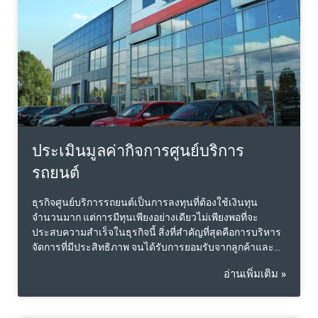
รับผิดชอบในเล่มรายงานต่อผู้ว่าจ้างและบุคคลที่สามที่ระบุ
ในรายงาน ตามของเขตทางวิชาชีพประเมิน จึงเห็นได้ว่า
เมื่อขอบเขตความรับผิดชอบเพื่อทราบส่วนตัวจำกัดน้อยกว่า
โดยทั่วไปผู้ประเมินก็จะคิดค่าบริการต่ำกว่าการนำไปใช้เพื่อ
ทำธุรกรรมบุคคลที่สาม อ้างอิงตามแอพพลิเคชั่น Valstreet
ถนนสายประเมินราคา ลองทดสอบสอบถามค่าบริการดูได้
ดังนั้นการใช้รายงานประเมินให้เกิดประสิทธิภาพสูงสุด
ระหว่างลูกค้าผู้ว่าจ้าง กับ บุคคลหรือหน่วยงานที่จะเป็นคู่
ธุรกรรมด้วยกัน ก็คือ การนำเล่มรายงานใช้เพื่อทราบส่วนตัว
ไปเจรจากับคู่ธุรกรรม เพื่อให้ถึงจุดที่น่า
ประเมินมูลค่ากิจการศูนย์บริการ
รถยนต์
ธุรกิจศูนย์บริการรถยนต์เป็นการลงทุนที่ต้องใช้เงินทุน
จำนวนมาก แต่การมีทุนเพียงอย่างเดียวไม่เพียงพอที่จะ
ประสบความสำเร็จในธุรกิจนี้ สิ่งที่สำคัญที่สุดคือการบริหาร
จัดการที่มีประสิทธิภาพ จนได้รับการยอมรับจากลูกค้าและ
แบรนด์ต่างๆ ศูนย์บริการที่ดำเนินธุรกิจมาได้อย่างยาวนาน
อ่านเพิ่มเติม »
และมีการขยายสาขาอย่างต่อเนื่อง สะท้อนถึงความสามารถ
ในการจัดการและปฏิบัติตามมาตรฐานได้อย่างดี ซึ่งเป็น
ปัจจัยสำคัญที่ทำให้ธุรกิจมีความยั่งยืนในตลาด ธุรกิจศูนย์