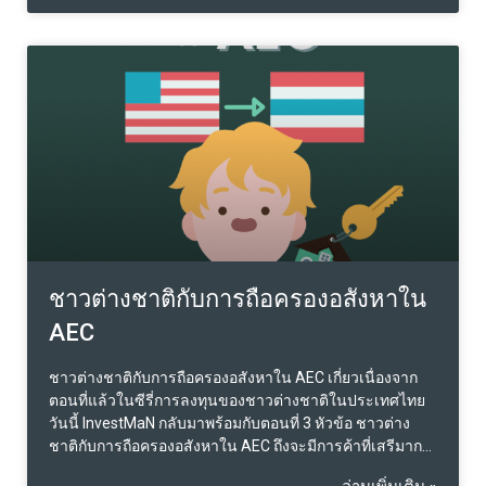
ความสะดวกในการเดินทางในไม่ช้า ซึ่งวันนี้เราจะพามา
เจาะลึกราคาที่ดินบริเวณรอบสถานีลาดพร้าว 101 และ
สถานีบางกะปิ ซึ่งมีเเนวโน้มจะพุ่งสูงทะลุเพดานราคาตลาด
เป็นโจทย์ให้นักพัฒนาปรับกลยุทธ์ผลิตภัณฑ์ มาเจอกับต้นทุน
ที่ดินที่พุ่งสูงไปรอล่วงหน้า ก่อนอื่นมารู้จักรายละเอียด
โครงการ เเนวเส้นโครงการโดยสังเขปกันก่อน โดยแนวเส้น
ทางโครงการรถไฟฟ้าสายสีเหลือง ช่วงลาดพร้าว-สำโรง
เริ่มต้นที่จุดเชื่อมต่อกับระบบรถไฟฟ้ามหานคร สายเฉลิมรัช
มงคล (สายสีน้ำเงินระยะแรก) ที่แยกรัชดา-ลาดพร้าว ไป
ตามแนวถนนลาดพร้าว โดยเชื่อมต่อกับโครงการรถไฟฟ้า
สายสีเทาของกรุงเทพมหานครที่แยกฉลองรัช และยกระดับ
ข้ามทางด่วนฉลองรัชจนถึงทางแยกบางกะปิ จากนั้นแนว
เส้นทางจะเลี้ยวขวาไปทางทิศใต้ตามถนนศรีนครินทร์ เชื่อม
ชาวต่างชาติกับการถือครองอสังหาใน
ต่อกับโครงการรถไฟฟ้าสายสีส้มท
AEC
ชาวต่างชาติกับการถือครองอสังหาใน AEC เกี่ยวเนื่องจาก
ตอนที่แล้วในซีรี่การลงทุนของชาวต่างชาติในประเทศไทย
วันนี้ InvestMaN กลับมาพร้อมกับตอนที่ 3 หัวข้อ ชาวต่าง
ชาติกับการถือครองอสังหาใน AEC ถึงจะมีการค้าที่เสรีมาก
ขึ้น แต่ละประเทศยังคงมี กฎกติกา ระเบียบ ประเพณีที่แตก