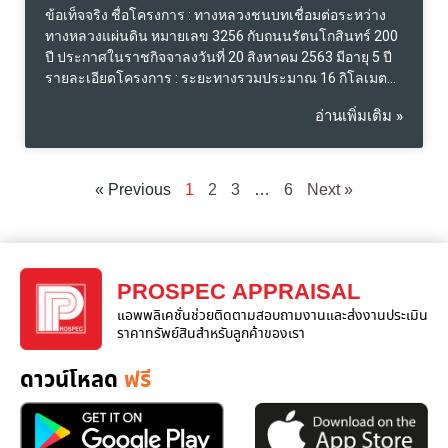
ข้อเท็จจริง ชื่อโครงการ : ทางหลวงชนบทเชื่อมต่อระหว่าง
ทางหลวงแผ่นดิน หมายเลข 3256 กับถนนรัตนโกสินทร์ 200
ปี ประกาศในราชกิจจาลงวันที่ 20 สิงหาคม 2563 มีอายุ 5 ปี
รายละเอียดโครงการ : ระยะทางรวมประมาณ 16 กิโลเมตร
จุดเริ่มต้นโครงการบริเวณถนนวัดกิ่งแก้ว ตัดผ่านถนนทาง
อ่านเพิ่มเติม »
เข้าสุวรรณภูมิฝั่งถนนบางนา-ตราด คู่ขนานไปกับถนน
บางนาตราดตลอดแนว จากนั้นทิศทางค่อนไปทางตะวันออก
เฉียงใต้ตัดกับถนนวัดศรีวารีน้อย และมีจุดตัดกับถนนสาย
รองที่สำคัญเช่น ถนนร่วมพัฒนา แล้วต่อเนื่องไปจนบรรจบ
« Previous
1
2
3
…
6
Next »
กับถนนรัตนโกสินทร์ 200 ปี มีเขตทางกว้าง 60 เมตร ตั้งอยู่
ในเขต ตำบล ราชาเทวะ อำเภอ บางเสาธง ตำบล บางบ่อ
อำเภอ บางบ่อ จังหวัดสมุทรปราการ มีส่วนที่แคบที่สุด 200
เมตร และส่วนที่กว้างที่สุด 1,500 เมตร ที่จะทำการสำรวจ
PROSPEC APPRAISAL
ตรวจสอบโดยเจ้าพนักงานที่จะเข้าไปสำรวจพื้นที่ ผู้รับผิด
ชอบโครงการ โดยกรมทางหลวงชนบท กระทรวงการ
แอพพลิเคชั่นช่วยติดตามสอบถามงานและส่งงานประเมิน
คมนาคม สำนักก่อสร้างทาง ความคืบหน้าปัจจุบัน เริ่มเข้า
ราคาทรัพย์สินสำหรับลูกค้าของเรา
สำรวจที่ดินและอสังหาริมทรัพย์ที่อยู่ภายในแนวเขตที่ดินที่จะ
ดาวน์โหลด
ฟรี
เวนคืนเพื่อสำรวจออกแบบโครงการ อยู่ระหว่างดำเนินการ
จนถึงวันที่ 15 กุมภาพันธ์ 2564 (รวม 180 วัน) ระยะเวลาแล้ว
เสร็จโครงการภาย