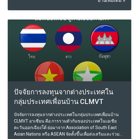
อ่านเพิ่มเติม »
ต่างกันออกไปโดยเฉพาะสำหรับชาวต่างชาติที่ประสงค์จะ
เข้ามาทำการค้าลงทุน ประเทศไหนใน AEC ที่เหมาะที่สุดใน
การลงทุนอสังหา ก่อนที่จะมีการลงทุนการถือครองอสังหา
ของชาวต่างชาติใน AEC เรามาเปรียบเทียบว่าแต่ละ
ประเทศจะมีสิทธิในการถือครองกรรมสิทธิ์กันแบบไหนบ้าง
ประเทศไทย คอนโดมิเนี่ยม : สามารถซื้อได้ภายในโควต้า
ของพื้นที่ไม่เกิน 49% ของพื้นที่ขายทั้งอาคารเท่านั้น และมี
สิทธิเช่าได้ อาคาร : สำหรับตึกนั้นสามารถเป็นเจ้าของได้แต่
กรรมสิทธิ์ตึกจะแยกโฉนดกับที่ดิน ที่ดิน : จะมีแค่สิทธิเช่าได้
เท่านั้น แต่จะได้สิทธิเป็นระยะเวลา 30 ปี ประเทศสิงคโปร์
คอนโดมิเนี่ยม : สามารถซื้อได้ตามปกติแต่จะมีข้อห้ามว่า
ห้ามซื้อคอนที่เป็นของการเคหะสิงคโปร์ และมีสิทธิเช่าได้
อาคาร : สำหรับตึกนั้นสามารถซื้อได้แต่จะต้องมีการขอ
อนุญาตจาก Singapore Land Authority ก่อนที่จะซื้อ
ปัจจัยการลงทุนจากต่างประเทศใน
กลุ่มประเทศเพื่อนบ้าน CLMVT
ปัจจัยการลงทุนจากต่างประเทศในกลุ่มประเทศเพื่อนบ้าน
CLMVT อาเซียน คือ การรวมตัวกันของประเทศในเอเชีย
ตะวันออกเฉียงใต้ ย่อมาจาก Association of South East
Asian Nations หรือ ASEAN จัดตั้งขึ้นเพื่อส่งเสริมและร่วมมือ