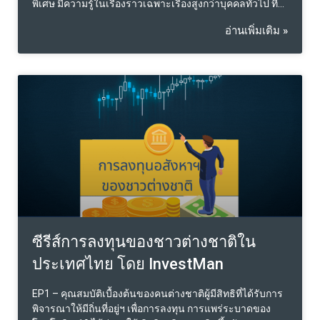
พิเศษ มีความรู้ในเรื่องราวเฉพาะเรื่องสูงกว่าบุคคลทั่วไป ที่
มิได้ผ่านการฝึกอบรมเช่นว่านั้น และสามารถที่จะทำความ
อ่านเพิ่มเติม »
เห็นอันแน่นอนแม่นยำหรือใช้เหตุผลที่เป็นพื้นฐานในการ
ทำความเห็นอย่างถูกต้อง ซึ่งเป็นประโยชน์ต่อการวินิจฉัยคดี
โดยพยานผู้เชี่ยวชาญเป็นผู้ให้ความเห็นต่อศาล เพื่อประกอบ
การวินิจฉัยในเรื่องที่เป็นความรู้พิเศษเฉพาะทาง พยานผู้
เชี่ยวชาญจะเป็นผู้ให้ความเห็นซึ่งตนมีความรู้ความชำนาญ
ในด้านนั้น หากศาลได้พิจารณาความเห็นของผู้เชี่ยวชาญ
ศาลประกอบในเนื้อหาของคดีด้วยแล้วก็จะทำให้การ
พิจารณาความเป็นไปโดยรัดกุม และเป็นธรรมกับทุกฝ่าย .
การขึ้นทะเบียนผู้เชี่ยวชาญศาลเพื่อสอดคล้องความต้องการ
ใช้งานประเมินราคาตามวัตถุประสงค์การเป็นพยานศาลที่
ต้องมีความเกี่ยวพันกับการให้ความเห็นเกี่ยวกับทรัพย์สินและ
มูลค่าทรัพย์สินทางแพ่ง การวางโครงร่างแนวทางและ
สมมติฐานการประเมินราคาให้สอดคล้องกับวัตถุประสงค์
ของคดีทางศาล โดยจัดทำเป็นพยานเอกสาร ตลอดจนการ
ซีรีส์การลงทุนของชาวต่างชาติใน
ขึ้นเป็นพยานด้ว
ประเทศไทย โดย InvestMan
EP1 – คุณสมบัติเบื้องต้นของคนต่างชาติผู้มีสิทธิที่ได้รับการ
พิจารณาให้มีถิ่นที่อยู่ฯ เพื่อการลงทุน การแพร่ระบาดของ