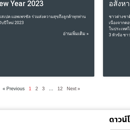
ew Year 2023
อสังห
สเปค แอพเพรซัล ร่วมส่งความสุขถึงลูกค้าทุกท่าน
ชาวต่างชาต
มรับปีใหม่ 2023
เนื่องจากตอ
ในประเทศไทย
อ่านเพิ่มเติม »
3 หัวข้อ ชา
จะมีการค้าท
ระเบียบ ปร
สำหรับชาวต
ลงทุน ประเ
สังหา ก่อน
ต่างชาติใน
มีสิทธิในก
ประเทศไทย 
« Previous
1
2
3
…
12
Next »
วต้าของพื้นท
เท่านั้น และ
สามารถเป็น
ที่ดิน ที่ดิน
ระยะเวลา 30
ดาวน
สามารถซื้อไ
เป็นของการเ