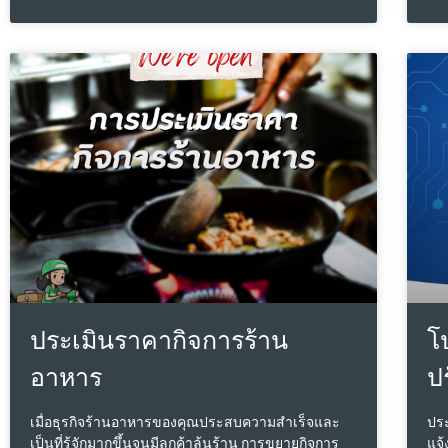
ธุร
การกระตุ้นการเบิกจ่ายและการลงทุนภาครัฐ ที่จะมีเม็ด
ใช้
เงินลงสู่ระบบกว่า 260,000 ล้านบาท รวมถึงการฟื้นตัว
ธุร
ของการบริโภคและลงทุนภาคเอกชน, ทิศทางอัตรา
ชอบ
ดอกเบี้ยนโยบายที่อยู่ในระดับต่ำ, มาตรการผ่อนคลาย
ในร
เกณฑ์ LTV เป็นการชั่วคราวสำหรับที่อยู่อาศัยทุกระดับ
ว่า
ราคา ตั้งแต่วันที่ 1 พฤษภาคม 2568 ถึงวันที่ 30
น้อ
มิถุนายน 2569 ของธนาคารแห่งประเทศไทย (ธปท.)
การ
และมาตรการล่าสุด การประกาศลดค่าธรรมเนียมการ
แอพ
โอนกรรมสิทธิ์และจดจำนองเหลือร้อยละ 0.01 ในกลุ่ม
ทดส
ที่อยู่อาศัยราคาไม่เกิน 7 ล้านบาท ไปถึงกลางปี 2569 จะ
ประ
ช่วยลดปัญหาที่อยู่อาศัยค้างสต๊อก รวมทั้งจำนวนนัก
จ้า
ท่องเที่ยวต่างชาติที่มีแนวโน้มเพิ่มสูงขึ้น ที่จะทำให้
ก็ค
อัตราการเช่าซื้อที่อยู่อาศัยขยายตัวดี ซึ่งเป็นแรงผลัก
กับค
ดันที่จะทำให้ภาคอสังหาฯของไทย ในปี 2568 ขยาย
ตัวดีขึ้นจากปี 2567 โดยทางศูนย์ข้อ
ประเมินราคากิจการร้าน
โ
อาหาร
ป
เมื่อธุรกิจร้านอาหารของคุณประสบความสำเร็จและ
ประ
เป็นที่รู้จักมากขึ้นจนมีลูกค้าล้นร้าน การขยายกิจการ
แจ้