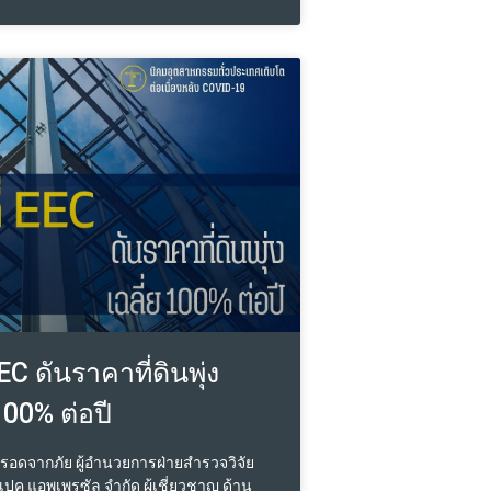
นรายใหม่ๆ เข้ามาได้ยาก เนื่องจากต้องการทั้ง
และความสามารถในการบริหารจัดการอย่าง
าพ มูลค่าของแต่ละศูนย์บริการนั้นจะขึ้นอยู่
เนินงานหรือ Performance ของแต่ละแห่ง
ูลค่าแตกต่างกันไป ลักษณะการดำเนินกิจการ
รถยนต์มักเป็นธุรกิจครอบครัว โดยมีการส่ง
รุ่นหนึ่งสู่รุ่น แต่การมีส่วนร่วมในการ
ของทายาทในรุ่นลูกหลานอาจแตกต่างกัน
้ามามีบทบาทในการบริหารอย่างเต็มตัว
อาจไม่ได้มีส่วนร่วม ในปัจจุบันเจ้าของ
์บริการรถยนต์จำนวนมากต้องการทราบ
้จริงของธุรกิจตนเอง
 EEC ดันราคาที่ดินพุ่ง
100% ต่อปี
์ รอดจากภัย ผู้อำนวยการฝ่ายสำรวจวิจัย
เปค แอพเพรซัล จำกัด ผู้เชี่ยวชาญ ด้าน