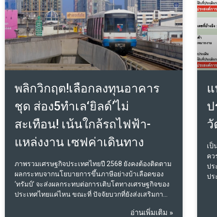
พลิกวิกฤต!เลือกลงทุนอาคาร
แ
ชุด ส่อง5ทำเล‘ยิลด์’ไม่
ป
สะเทือน! เน้นใกล้รถไฟฟ้า-
ว
แหล่งงาน เซฟค่าเดินทาง
เป็
ควร
ภาพรวมเศรษฐกิจประเทศไทยปี 2568 ยังคงต้องติดตาม
ประ
ผลกระทบจากนโยบายการขึ้นภาษีอย่างบ้าเลือดของ
ปร
‘ทรัมป์’ จะส่งผลกระทบต่อการเติบโตทางเศรษฐกิจของ
ประ
ประเทศไทยแค่ไหน ขณะที่ ปัจจัยบวกที่ยังส่งเสริมการ
เพื
ขยายตัวต่อภาคอสังหาฯ ยังคงมีแรงหนุนจากเศรษฐกิจ
เอง
อ่านเพิ่มเติม »
ภายในประเทศที่ยังคงขยายตัวได้อยู่ ซึ่งเป็นผลมาจาก