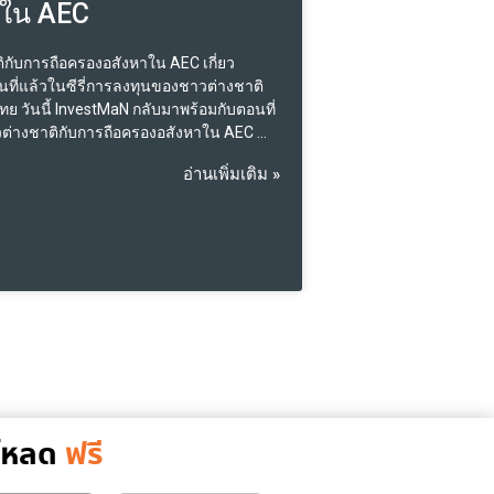
าใน AEC
ิกับการถือครองอสังหาใน AEC เกี่ยว
นที่แล้วในซีรี่การลงทุนของชาวต่างชาติ
 วันนี้ InvestMaN กลับมาพร้อมกับตอนที่
วต่างชาติกับการถือครองอสังหาใน AEC ถึง
ี่เสรีมากขึ้น แต่ละประเทศยังคงมี กฎกติกา
อ่านเพิ่มเติม »
ะเพณีที่แตกต่างกันออกไปโดยเฉพาะ
่างชาติที่ประสงค์จะเข้ามาทำการค้า
ทศไหนใน AEC ที่เหมาะที่สุดในการลงทุนอ
ที่จะมีการลงทุนการถือครองอสังหาของชาว
 AEC เรามาเปรียบเทียบว่าแต่ละประเทศจะ
ารถือครองกรรมสิทธิ์กันแบบไหนบ้าง
คอนโดมิเนี่ยม : สามารถซื้อได้ภายในโค
ี่ไม่เกิน 49% ของพื้นที่ขายทั้งอาคาร
มีสิทธิเช่าได้ อาคาร : สำหรับตึกนั้น
เจ้าของได้แต่กรรมสิทธิ์ตึกจะแยกโฉนดกับ
 : จะมีแค่สิทธิเช่าได้เท่านั้น แต่จะได้สิทธิเป็น
 ปี ประเทศสิงคโปร์ คอนโดมิเนี่ยม :
์โหลด
ฟรี
ด้ตามปกติแต่จะมีข้อห้ามว่า ห้ามซื้อคอนที่
คหะสิงคโปร์ และมีสิทธิเช่าได้ อาคาร :