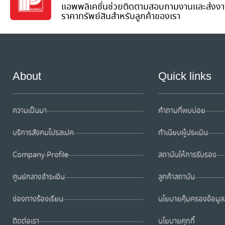
แอพพลิเคชั่นช่วยติดตามสอบถามงานและส่งงา
แยกรัชดา-ลาดพร้าว ไปตามแนวถนนลาดพร้าว โดย
ราคาทรัพย์สินสำหรับลูกค้าของเรา
เชื่อมต่อกับโครงการรถไฟฟ้าสายสีเทาของ
กรุงเทพมหานครที่แยกฉลองรัช และยกระดับข้าม
ทางด่วนฉลองรัชจนถึงทางแยกบางกะปิ จากนั้นแนว
เส้นทางจะเลี้ยวขวาไปทางทิศใต้ตามถนนศรีนครินทร์
เชื่อมต่อกับโครงการรถไฟฟ้าสายสีส้มท
About
Quick links
ความเป็นมา
คำถามที่พบบ่อย
บริการสังคมโปรสเปค
ทำเนียบผู้ประเมิน
Company Profile
สถาบันให้การรับรอง
ศูนย์กลางชำระเงิน
ลูกค้าสถาบัน
ช่องทางร้องเรียน
นโยบายคุ้มครองข้อมูล
ติดต่อเรา
นโยบายคุกกี้