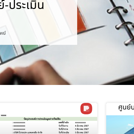
์-ประเมิน
พย์