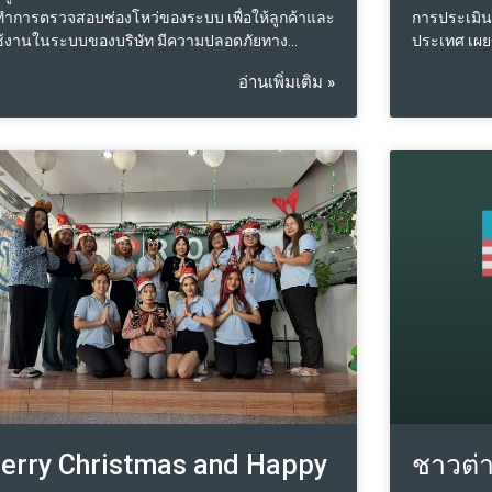
ำการตรวจสอบช่องโหว่ของระบบ เพื่อให้ลูกค้าและ
การประเมินร
ใช้งานในระบบของบริษัท มีความปลอดภัยทาง
ประเทศ เผย
บอร์ โดยจะดำเนินการในวันเสาร์ที่ 27 เมษายน
ขายพื้นที่ใ
อ่านเพิ่มเติม »
7 ระหว่างเวลา 19:00-22.00 น. ตามเวลาดังกล่าว
เป็นที่ตั้ง
จมีผลกระทบต่อการใช้งานของระบบ ทำให้ Speed
ตะวันออกหร
ระบบมีความหน่วงเล็กน้อย แต่ยังคงมีความ
จังหวัดชลบุ
ารถในการให้บริการต่อ User และลูกค้าผู้ใช้บริการ
พบว่า ราคาข
ตามปรกติ​ จึงเรียนมาเพื่อทราบ ฝ่ายเทคโนนวัตกรรม
ระยอง ราคา
ปิ่นทอง ชลบ
อุตสาหกรรมอ
บาท/ไร่ และ
ยลเอสเตท ฉะ
4.5 ล้าน บา
ของการนิค
ตั้งแต่ปี 2
อุตสาหกรรม
เพิ่มขึ้นเฉล
ปรับตัวเพิ่มข
ชลบุรีและจ
erry Christmas and Happy
ชาวต่