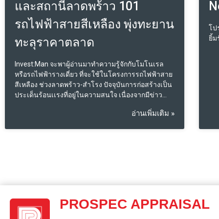
และสถานีลาดพร้าว 101
N
รถไฟฟ้าสายสีเหลือง พุ่งทะยาน
โปร
ยิ้
ทะลุราคาตลาด
Invest:Man จะพาผู้อ่านมาทำความรู้จักกับโมโนเรล
หรือรถไฟฟ้ารางเดี่ยว ที่จะใช้ในโครงการรถไฟฟ้าสาย
สีเหลือง ช่วงลาดพร้าว-สำโรง ปัจจุบันการก่อสร้างเป็น
ประเด็นร้อนเเรงที่อยู่ในความสนใจ เนื่องจากมีข่าว
ความคืบหน้าว่าจะสร้างเร็วกว่าแผน เสาตอม่อเเละ
อ่านเพิ่มเติม »
คานวางตามเเนวสถานนี ตลอดทั้งเส้นทาง กลุ่มผู้อาศัย
ในพื้นที่ได้รับผลประโยชน์ความสะดวกในการเดิน
ทางในไม่ช้า ซึ่งวันนี้เราจะพามาเจาะลึกราคาที่ดิน
บริเวณรอบสถานีลาดพร้าว 101 และ สถานีบางกะปิ ซึ่ง
มีเเนวโน้มจะพุ่งสูงทะลุเพดานราคาตลาดเป็นโจทย์ให้
นักพัฒนาปรับกลยุทธ์ผลิตภัณฑ์ มาเจอกับต้นทุนที่ดินที่
พุ่งสูงไปรอล่วงหน้า ก่อนอื่นมารู้จักรายละเอียด
โครงการ เเนวเส้นโครงการโดยสังเขปกันก่อน โดย
แนวเส้นทางโครงการรถไฟฟ้าสายสีเหลือง ช่วง
PROSPEC APPRAISAL
ลาดพร้าว-สำโรง เริ่มต้นที่จุดเชื่อมต่อกับระบบรถไฟฟ้า
มหานคร สายเฉลิมรัชมงคล (สายสีน้ำเงินระยะแรก) ที่