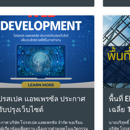
กรรมกับใคร ในขณะที่อีกกลุ่มหนึ่งก็จะระบุการนำไป
ที่ผู้แข่งขั
ตรงตามประเภทธุรกรรมนั้นเลย พร้อมระบุชื่อของคู่
เงินทุนสูง
กรรม ไว้ด้วย ซึ่งผู้ประเมินก็จะมีหน้าที่ความรับผิด
มีประสิทธิภ
ในเล่มรายงานต่อผู้ว่าจ้างและบุคคลที่สามที่ระบุ
กับผลการดำ
ายงาน ตามของเขตทางวิชาชีพประเมิน จึงเห็นได้
ซึ่งทำให้ม
 เมื่อขอบเขตความรับผิดชอบเพื่อทราบส่วนตัวจำกัด
ศูนย์บริการ
ยกว่า โดยทั่วไปผู้ประเมินก็จะคิดค่าบริการต่ำกว่า
ต่อกิจการจาก
นำไปใช้เพื่อทำธุรกรรมบุคคลที่สาม อ้างอิงตาม
บริหารงาน
พลิเคชั่น Valstreet ถนนสายประเมินราคา ลอง
ไป บางคนเข
อบสอบถามค่าบริการดูได้ ดังนั้นการใช้รายงาน
ขณะที่บางคน
เมินให้เกิดประสิทธิภาพสูงสุด ระหว่างลูกค้าผู้ว่า
กิจการศูนย
ง กับ บุคคลหรือหน่วยงานที่จะเป็นคู่ธุรกรรมด้วยกัน
มูลค่าที่แท
ือ การนำเล่มรายงานใช้เพื่อทราบส่วนตัวไปเจรจา
ู่ธุรกรรม เพื่อให้ถึงจุดที่น่า
ปรสเปค แอพเพรซัล ประกาศ
พื้นที่
รับปรุงเว็บไซต์
เฉลี่ย 
กาศ บริษัท โปรสเปค แอพเพรซัล จำกัด ขอเรียน
นายปริสุทธิ
งผู้เกี่ยวข้องเพื่อทราบ เนื่องจากฝ่ายเทคโนนวัตกรรม
บริษัท โปรส