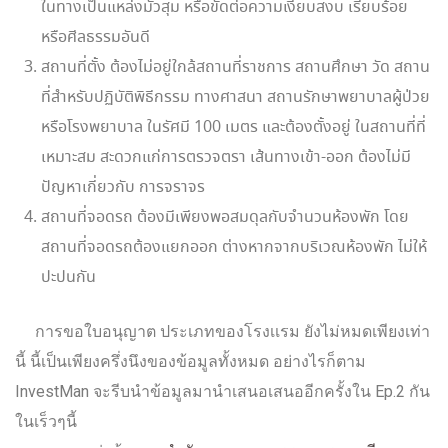
ในทางเป็นแหล่งมั่วสุม หรือขัดต่อความเงียบสงบ เรียบร้อย
หรือศีลธรรมอันดี
สถานที่ตั้ง ต้องไม่อยู่ใกล้สถานที่ราชการ สถานศึกษา วัด สถาน
ที่สำหรับปฏิบัติพิธีกรรม ทางศาสนา สถานรักษาพยาบาลผู้ป่วย
หรือโรงพยาบาล ในรัศมี 100 เมตร และต้องตั้งอยู่ ในสถานที่ที่
เหมาะสม สะดวกแก่การตรวจตรา เส้นทางเข้า-ออก ต้องไม่มี
ปัญหาเกี่ยวกับ การจราจร
สถานที่จอดรถ ต้องมีเพียงพอสมดุลกับจำนวนห้องพัก โดย
สถานที่จอดรถต้องแยกออก ต่างหากจากบริเวณห้องพัก ไม่ให้
ปะปนกัน
การขอใบอนุญาต ประเภทของโรงเเรม ยังไม่หมดเพียงเท่า
นี้ นี้เป็นเพียงครึ่งนึงของข้อมูลทั้งหมด อย่างไรก็ตาม
InvestMan จะรีบนำข้อมูลมานำเสนอเสนออีกครั้งใน Ep.2 กัน
ในเร็วๆนี้