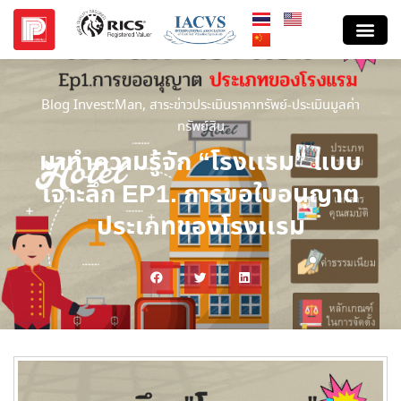
Blog Invest:Man
,
สาระข่าวประเมินราคาทรัพย์-ประเมินมูลค่า
ทรัพย์สิน
มาทำความรู้จัก “โรงเเรม” แบบ
เจาะลึก EP1. การขอใบอนุญาต
ประเภทของโรงเเรม