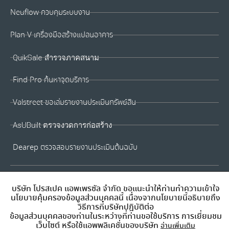
Neuflow ควบคุมระบบงาน
Plan V เครื่องมือสร้างแปลนอาคาร
QuikSale สำรวจภาคสนาม
Find Pro ค้นหาจุดบริการ
Valstreet ขอเล่มรายงานประเมินทรัพย์สิน
AsUBuilt ตรวจงวดการก่อสร้าง
Dearep ตรวจสอบรายงานประเมินต้นฉบับ
บริษัท โปรสเปค แอพเพรซัล จำกัด ขอแนะนำให้ท่านทำความเข้าใจ
นโยบายคุ้มครองข้อมูลส่วนบุคคลนี้ เนื่องจากนโยบายนี้อธิบายถึง
วิธีการที่บริษัทปฎิบัติต่อ
ข้อมูลส่วนบุคคลของท่านในระหว่างที่ท่านขอใช้บริการ การเยี่ยมชม
เว็บไซต์ หรือใช้แอพพลิเคชั่นของบริษัท
อ่านเพิ่มเติม